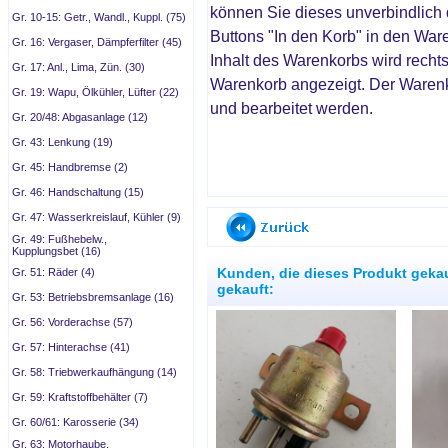
können Sie dieses unverbindlich 
Gr. 10-15: Getr., Wandl., Kuppl. (75)
Buttons "In den Korb" in den War
Gr. 16: Vergaser, Dämpferfilter (45)
Inhalt des Warenkorbs wird recht
Gr. 17: Anl., Lima, Zün. (30)
Warenkorb angezeigt. Der Waren
Gr. 19: Wapu, Ölkühler, Lüfter (22)
und bearbeitet werden.
Gr. 20/48: Abgasanlage (12)
Gr. 43: Lenkung (19)
Gr. 45: Handbremse (2)
Gr. 46: Handschaltung (15)
Gr. 47: Wasserkreislauf, Kühler (9)
Gr. 49: Fußhebelw.,
Kupplungsbet (16)
Kunden, die dieses Produkt geka
Gr. 51: Räder (4)
gekauft:
Gr. 53: Betriebsbremsanlage (16)
Gr. 56: Vorderachse (57)
Gr. 57: Hinterachse (41)
Gr. 58: Triebwerkaufhängung (14)
Gr. 59: Kraftstoffbehälter (7)
Gr. 60/61: Karosserie (34)
Gr. 63: Motorhaube,