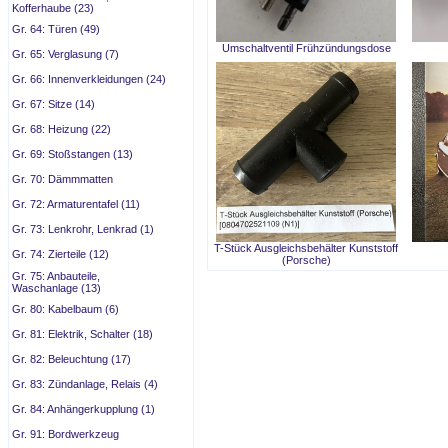
Kofferhaube (23)
Gr. 64: Türen (49)
Umschaltventil Frühzündungsdose
Gr. 65: Verglasung (7)
Gr. 66: Innenverkleidungen (24)
Gr. 67: Sitze (14)
Gr. 68: Heizung (22)
Gr. 69: Stoßstangen (13)
Gr. 70: Dämmmatten
Gr. 72: Armaturentafel (11)
Gr. 73: Lenkrohr, Lenkrad (1)
T-Stück Ausgleichsbehälter Kunststoff
Gr. 74: Zierteile (12)
(Porsche)
Gr. 75: Anbauteile,
Waschanlage (13)
Gr. 80: Kabelbaum (6)
Gr. 81: Elektrik, Schalter (18)
Gr. 82: Beleuchtung (17)
Gr. 83: Zündanlage, Relais (4)
Gr. 84: Anhängerkupplung (1)
Gr. 91: Bordwerkzeug