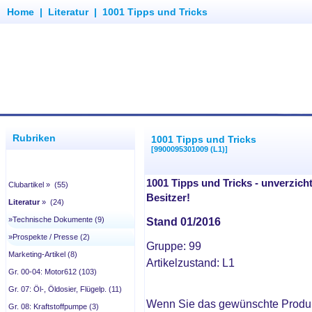
Home
|
Literatur
|
1001 Tipps und Tricks
Rubriken
1001 Tipps und Tricks
[9900095301009 (L1)]
1001 Tipps und Tricks - unverzich
Clubartikel » (55)
Besitzer!
Literatur
» (24)
»Technische Dokumente (9)
Stand 01/2016
»Prospekte / Presse (2)
Gruppe: 99
Marketing-Artikel (8)
Artikelzustand: L1
Gr. 00-04: Motor612 (103)
Gr. 07: Öl-, Öldosier, Flügelp. (11)
Wenn Sie das gewünschte Produ
Gr. 08: Kraftstoffpumpe (3)