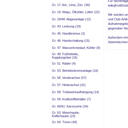
Für Nichtmitgl
Gr. 17: Anl., Lima, Zün. (30)
teile@ro80clu
Gr. 19: Wapu, Ölkühler, Lüfter (22)
Wir würden uns
Gr. 20/48: Abgasanlage (12)
und Club-Artik
Aufnahmegebüh
Gr. 43: Lenkung (19)
gegenüber Nich
Gr. 45: Handbremse (2)
Außerdem erha
Gr. 46: Handschaltung (15)
Stammtischen 
Gr. 47: Wasserkreislauf, Kühler (9)
Gr. 49: Fußhebelw.,
Kupplungsbet (16)
Gr. 51: Räder (4)
Gr. 53: Betriebsbremsanlage (16)
Gr. 56: Vorderachse (57)
Gr. 57: Hinterachse (41)
Gr. 58: Triebwerkaufhängung (14)
Gr. 59: Kraftstoffbehälter (7)
Gr. 60/61: Karosserie (34)
Gr. 63: Motorhaube,
Kofferhaube (23)
Gr. 64: Türen (49)