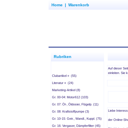
Home
|
Warenkorb
Rubriken
Auf dieser Se
einleiten. Sie
Clubartikel » (55)
Literatur » (24)
Marketing-Artikel (8)
Gr. 00-04: Motor612 (103)
Gr. 07: Öl-, Öldosier, Flügelp. (11)
Liebe Interess
Gr. 08: Kraftstoffpumpe (3)
Gr. 10-15: Getr., Wandl., Kuppl. (75)
der Online-Sho
Gr. 16: Vergaser, Dämpferfilter (45)