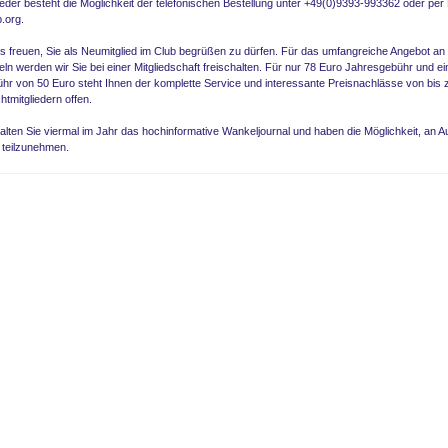
ieder besteht die Möglichkeit der telefonischen Bestellung unter +49(0)9393-993362 oder per
b.org
.
 freuen, Sie als Neumitglied im Club begrüßen zu dürfen. Für das umfangreiche Angebot an 
eln werden wir Sie bei einer Mitgliedschaft freischalten. Für nur 78 Euro Jahresgebühr und ei
r von 50 Euro steht Ihnen der komplette Service und interessante Preisnachlässe von bis
tmitgliedern offen.
lten Sie viermal im Jahr das hochinformative Wankeljournal und haben die Möglichkeit, an A
teilzunehmen.