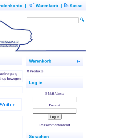
ndenkonto
|
Warenkorb
|
Kasse
Warenkorb
0 Produkte
stellvorgang
m Shop bewegen.
Log in
E-Mail Adresse
Passwort
Passwort anfordern!
Sprachen