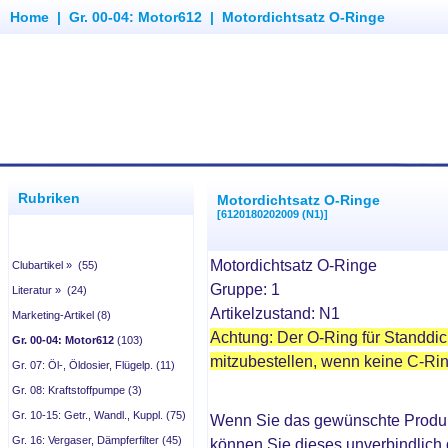
Home
|
Gr. 00-04: Motor612
|
Motordichtsatz O-Ringe
Rubriken
Motordichtsatz O-Ringe
[6120180202009 (N1)]
Motordichtsatz O-Ringe
Clubartikel » (55)
Gruppe: 1
Literatur » (24)
Artikelzustand: N1
Marketing-Artikel (8)
Achtung: Der
O-Ring für Standdi
Gr. 00-04: Motor612
(103)
mitzubestellen, wenn keine C-Ri
Gr. 07: Öl-, Öldosier, Flügelp. (11)
Gr. 08: Kraftstoffpumpe (3)
Gr. 10-15: Getr., Wandl., Kuppl. (75)
Wenn Sie das gewünschte Produ
Gr. 16: Vergaser, Dämpferfilter (45)
können Sie dieses unverbindlich 