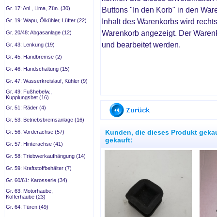
Gr. 17: Anl., Lima, Zün. (30)
Buttons "In den Korb" in den War
Inhalt des Warenkorbs wird recht
Gr. 19: Wapu, Ölkühler, Lüfter (22)
Warenkorb angezeigt. Der Waren
Gr. 20/48: Abgasanlage (12)
und bearbeitet werden.
Gr. 43: Lenkung (19)
Gr. 45: Handbremse (2)
Gr. 46: Handschaltung (15)
Gr. 47: Wasserkreislauf, Kühler (9)
Gr. 49: Fußhebelw.,
Kupplungsbet (16)
Gr. 51: Räder (4)
Gr. 53: Betriebsbremsanlage (16)
Kunden, die dieses Produkt geka
Gr. 56: Vorderachse (57)
gekauft:
Gr. 57: Hinterachse (41)
Gr. 58: Triebwerkaufhängung (14)
Gr. 59: Kraftstoffbehälter (7)
Gr. 60/61: Karosserie (34)
Gr. 63: Motorhaube,
Kofferhaube (23)
Gr. 64: Türen (49)