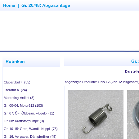
Home
|
Gr. 20/48: Abgasanlage
Gr.
Rubriken
Darstell
angezeigte Produkte:
1
bis
12
(von
12
insgesamt
Clubartikel » (55)
Literatur » (24)
Marketing-Artikel (8)
Gr. 00-04: Motor612 (103)
Gr. 07: Öl-, Öldosier, Flügelp. (11)
Gr. 08: Kraftstoffpumpe (3)
Gr. 10-15: Getr., Wandl., Kuppl. (75)
Gr. 16: Vergaser, Dämpferfilter (45)