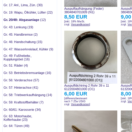
Gr. 17: Anl., Lima, Zün. (30)
Auspuffaufhängung (Feder)
Auspuff
3804840701009 (N1)
380483
Gr. 19: Wapu, Ölkühler, Lüfter (22)
8,50 EUR
9,0
Gr. 20/48: Abgasanlage
(12)
[inkl. 19% MwSt.
[inkl. 1
zzgl.
Versandkosten
]
zzgl.
Ver
Gr. 43: Lenkung (19)
Gr. 45: Handbremse (2)
Gr. 46: Handschaltung (15)
Gr. 47: Wasserkreislauf, Kühler (9)
Gr. 49: Fußhebelw.,
Kupplungsbet (16)
Gr. 51: Räder (4)
Gr. 53: Betriebsbremsanlage (16)
Gr. 56: Vorderachse (57)
Auspuffdichtring 2 Rohr 39 x 11
Auspuff
Gr. 57: Hinterachse (41)
6122004801000 (O1)
613200
6,00 EUR
8,0
Gr. 58: Triebwerkaufhängung (14)
[differenzbesteuert
[inkl. 1
nach ? 25a UStG
zzgl.
Ver
Gr. 59: Kraftstoffbehälter (7)
zzgl.
Versandkosten
]
Gr. 60/61: Karosserie (34)
Gr. 63: Motorhaube,
Kofferhaube (23)
Gr. 64: Türen (49)