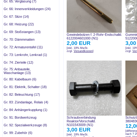
Gr. 65: Verglasung (7)
Gr. 66: Innenverkleidungen (24)
Gr. 67: Sitze (14)
Gr. 68: Heizung (22)
Gr. 69: Stoßstangen (13)
Gewindebolzen f. 2-Rohr-Endschalld.
Gummir
6122004601000 (N1)
512200
Gr. 70: Dämmmatten
2,00 EUR
3,0
Gr. 72: Armaturentafel (11)
[inkl. 19% MwSt.
[inkl. 1
zzgl.
Versandkosten
]
zzgl.
Ver
Gr. 73: Lenkrohr, Lenkrad (1)
Gr. 74: Zierteile (12)
Gr. 75: Anbauteile,
Waschanlage (13)
Gr. 80: Kabelbaum (6)
Gr. 81: Elektrik, Schalter (18)
Gr. 82: Beleuchtung (17)
Gr. 83: Zündanlage, Relais (4)
Gr. 84: Anhängerkupplung (1)
Gr. 91: Bordwerkzeug
Schraubverbindung
Schutz
Reaktor/Vorschalld.
380483
N101543009 (N1)
12,
Gr. 92: Spezialwerkzeuge (8)
3,00 EUR
[differen
Gr. 99: Zubehör (6)
nach ? 
[inkl. 19% MwSt.