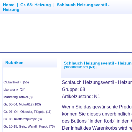
Home
|
Gr. 68: Heizung
|
Schlauch Heizungsventil -
Heizung
Rubriken
Schlauch Heizungsventil - Heizu
[3806808901009 (N1)]
Schlauch Heizungsventil - Heizu
Clubartikel » (55)
Gruppe: 68
Literatur » (24)
Artikelzustand: N1
Marketing-Artikel (8)
Gr. 00-04: Motor612 (103)
Wenn Sie das gewünschte Produ
Gr. 07: Öl-, Öldosier, Flügelp. (11)
können Sie dieses unverbindlich 
Gr. 08: Kraftstoffpumpe (3)
des Buttons "In den Korb" in den
Gr. 10-15: Getr., Wandl., Kuppl. (75)
Der Inhalt des Warenkorbs wird r