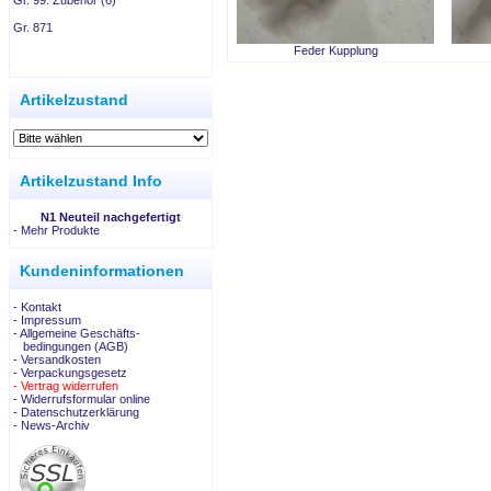
Gr. 99: Zubehör (6)
Gr. 871
Feder Kupplung
.
Artikelzustand
Artikelzustand Info
N1 Neuteil nachgefertigt
-
Mehr Produkte
Kundeninformationen
- Kontakt
- Impressum
- Allgemeine Geschäfts-
bedingungen (AGB)
- Versandkosten
- Verpackungsgesetz
- Vertrag widerrufen
- Widerrufsformular online
- Datenschutzerklärung
- News-Archiv