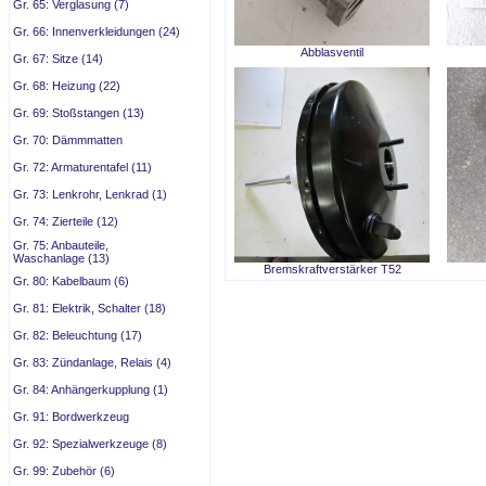
Gr. 65: Verglasung (7)
Gr. 66: Innenverkleidungen (24)
Abblasventil
Gr. 67: Sitze (14)
Gr. 68: Heizung (22)
Gr. 69: Stoßstangen (13)
Gr. 70: Dämmmatten
Gr. 72: Armaturentafel (11)
Gr. 73: Lenkrohr, Lenkrad (1)
Gr. 74: Zierteile (12)
Gr. 75: Anbauteile,
Waschanlage (13)
Bremskraftverstärker T52
Gr. 80: Kabelbaum (6)
Gr. 81: Elektrik, Schalter (18)
Gr. 82: Beleuchtung (17)
Gr. 83: Zündanlage, Relais (4)
Gr. 84: Anhängerkupplung (1)
Gr. 91: Bordwerkzeug
Gr. 92: Spezialwerkzeuge (8)
Gr. 99: Zubehör (6)