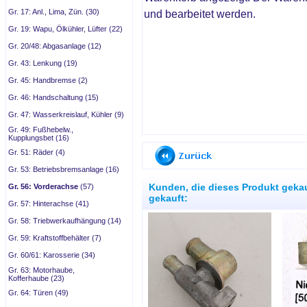
Gr. 17: Anl., Lima, Zün. (30)
und bearbeitet werden.
Gr. 19: Wapu, Ölkühler, Lüfter (22)
Gr. 20/48: Abgasanlage (12)
Gr. 43: Lenkung (19)
Gr. 45: Handbremse (2)
Gr. 46: Handschaltung (15)
Gr. 47: Wasserkreislauf, Kühler (9)
Gr. 49: Fußhebelw.,
Kupplungsbet (16)
Gr. 51: Räder (4)
Gr. 53: Betriebsbremsanlage (16)
Kunden, die dieses Produkt geka
Gr. 56: Vorderachse
(57)
gekauft:
Gr. 57: Hinterachse (41)
Gr. 58: Triebwerkaufhängung (14)
Gr. 59: Kraftstoffbehälter (7)
Gr. 60/61: Karosserie (34)
Gr. 63: Motorhaube,
Kofferhaube (23)
Gr. 64: Türen (49)