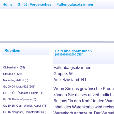
Home
|
Gr. 56: Vorderachse
|
Faltenbalgsatz innen
Rubriken
Faltenbalgsatz innen
[9838056001000 (N1)]
Faltenbalgsatz innen
Clubartikel » (55)
Gruppe: 56
Literatur » (24)
Artikelzustand: N1
Marketing-Artikel (8)
Gr. 00-04: Motor612 (103)
Wenn Sie das gewünschte Produ
Gr. 07: Öl-, Öldosier, Flügelp. (11)
können Sie dieses unverbindlich 
Gr. 08: Kraftstoffpumpe (3)
Buttons "In den Korb" in den War
Gr. 10-15: Getr., Wandl., Kuppl. (75)
Inhalt des Warenkorbs wird recht
Gr. 16: Vergaser, Dämpferfilter (45)
Warenkorb angezeigt. Der Waren