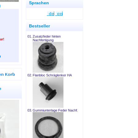
Sprachen
Bestseller
01.
Zusatzfeder hinten
ar!
Nachfertigung
02.
Flanbloc Schräglenker HA
e
03.
Gummiunterlage Feder Nachf.