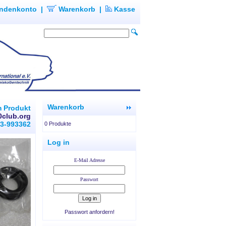
ndenkonto
|
Warenkorb
|
Kasse
Warenkorb
m Produkt
0club.org
93-993362
0 Produkte
Log in
E-Mail Adresse
Passwort
Passwort anfordern!