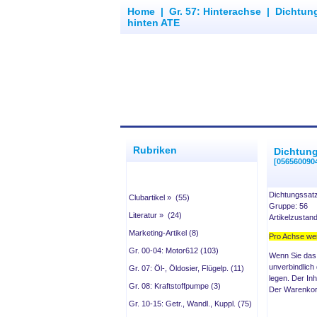
Home
|
Gr. 57: Hinterachse
|
Dichtung
hinten ATE
Rubriken
Dichtung
[056560090
Dichtungssat
Clubartikel » (55)
Gruppe: 56
Literatur » (24)
Artikelzustan
Marketing-Artikel (8)
Pro Achse wer
Gr. 00-04: Motor612 (103)
Wenn Sie das
unverbindlich
Gr. 07: Öl-, Öldosier, Flügelp. (11)
legen. Der In
Gr. 08: Kraftstoffpumpe (3)
Der Warenkorb
Gr. 10-15: Getr., Wandl., Kuppl. (75)