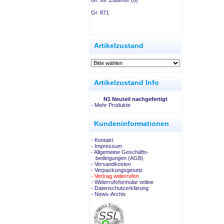
Gr. 99: Zubehör (6)
Gr. 871
.
Artikelzustand
Artikelzustand Info
N1 Neuteil nachgefertigt
-
Mehr Produkte
Kundeninformationen
- Kontakt
- Impressum
- Allgemeine Geschäfts-
bedingungen (AGB)
- Versandkosten
- Verpackungsgesetz
- Vertrag widerrufen
- Widerrufsformular online
- Datenschutzerklärung
- News-Archiv