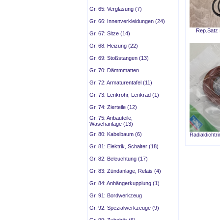
Gr. 65: Verglasung (7)
Gr. 66: Innenverkleidungen (24)
Rep.Satz 
Gr. 67: Sitze (14)
Gr. 68: Heizung (22)
Gr. 69: Stoßstangen (13)
Gr. 70: Dämmmatten
Gr. 72: Armaturentafel (11)
Gr. 73: Lenkrohr, Lenkrad (1)
Gr. 74: Zierteile (12)
Gr. 75: Anbauteile,
Waschanlage (13)
Gr. 80: Kabelbaum (6)
Radialdichtr
Gr. 81: Elektrik, Schalter (18)
Gr. 82: Beleuchtung (17)
Gr. 83: Zündanlage, Relais (4)
Gr. 84: Anhängerkupplung (1)
Gr. 91: Bordwerkzeug
Gr. 92: Spezialwerkzeuge (9)