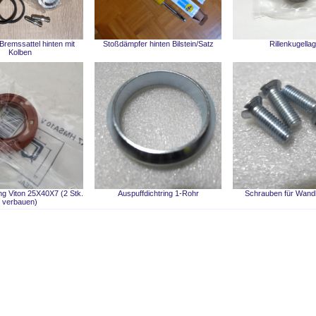
Bremssattel hinten mit
Stoßdämpfer hinten Bilstein/Satz
Rillenkugella
Kolben
ing Viton 25X40X7 (2 Stk.
Auspuffdichtring 1-Rohr
Schrauben für Wandl
verbauen)