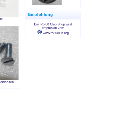
Empfehlung
ger
Der Ro 80 Club Shop wird
empfohlen von:
www.ro80club.org
erflansch