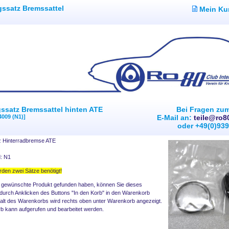
ssatz Bremssattel
Mein Ku
ssatz Bremssattel hinten ATE
Bei Fragen zu
4009 (N1)]
E-Mail an:
teile@ro8
oder +49(0)93
z Hinterradbremse ATE
d: N1
den zwei Sätze benötigt!
 gewünschte Produkt gefunden haben, können Sie dieses
 durch Anklicken des Buttons "In den Korb" in den Warenkorb
halt des Warenkorbs wird rechts oben unter Warenkorb angezeigt.
 kann aufgerufen und bearbeitet werden.