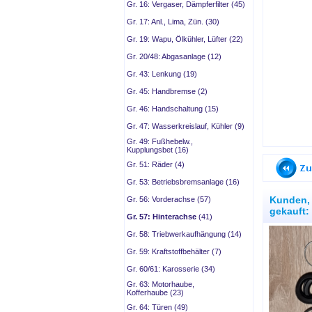
Gr. 16: Vergaser, Dämpferfilter (45)
Gr. 17: Anl., Lima, Zün. (30)
Gr. 19: Wapu, Ölkühler, Lüfter (22)
Gr. 20/48: Abgasanlage (12)
Gr. 43: Lenkung (19)
Gr. 45: Handbremse (2)
Gr. 46: Handschaltung (15)
Gr. 47: Wasserkreislauf, Kühler (9)
Gr. 49: Fußhebelw.,
Kupplungsbet (16)
Gr. 51: Räder (4)
Gr. 53: Betriebsbremsanlage (16)
Kunden, 
Gr. 56: Vorderachse (57)
gekauft:
Gr. 57: Hinterachse
(41)
Gr. 58: Triebwerkaufhängung (14)
Gr. 59: Kraftstoffbehälter (7)
Gr. 60/61: Karosserie (34)
Gr. 63: Motorhaube,
Kofferhaube (23)
Gr. 64: Türen (49)