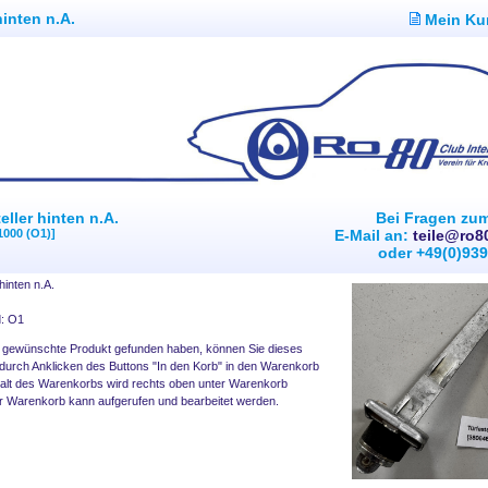
hinten n.A.
Mein Ku
eller hinten n.A.
Bei Fragen zu
1000 (O1)]
E-Mail an:
teile@ro8
oder +49(0)93
 hinten n.A.
d: O1
 gewünschte Produkt gefunden haben, können Sie dieses
 durch Anklicken des Buttons "In den Korb" in den Warenkorb
halt des Warenkorbs wird rechts oben unter Warenkorb
r Warenkorb kann aufgerufen und bearbeitet werden.