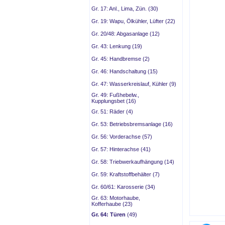
Gr. 17: Anl., Lima, Zün. (30)
Gr. 19: Wapu, Ölkühler, Lüfter (22)
Gr. 20/48: Abgasanlage (12)
Gr. 43: Lenkung (19)
Gr. 45: Handbremse (2)
Gr. 46: Handschaltung (15)
Gr. 47: Wasserkreislauf, Kühler (9)
Gr. 49: Fußhebelw.,
Kupplungsbet (16)
Gr. 51: Räder (4)
Gr. 53: Betriebsbremsanlage (16)
Gr. 56: Vorderachse (57)
Gr. 57: Hinterachse (41)
Gr. 58: Triebwerkaufhängung (14)
Gr. 59: Kraftstoffbehälter (7)
Gr. 60/61: Karosserie (34)
Gr. 63: Motorhaube,
Kofferhaube (23)
Gr. 64: Türen
(49)