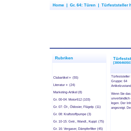
Home
|
Gr. 64: Türen
|
Türfeststeller 
Rubriken
Türfestst
[380646050
Türfeststeller
Clubartikel » (55)
Gruppe: 64
Literatur » (24)
Artikelzustan
Marketing-Artikel (8)
Wenn Sie das
unverbindlich
Gr. 00-04: Motor612 (103)
legen. Der In
Gr. 07: Öl-, Öldosier, Flügelp. (11)
angezeigt. De
Gr. 08: Kraftstoffpumpe (3)
Gr. 10-15: Getr., Wandl., Kuppl. (75)
Gr. 16: Vergaser, Dämpferfilter (45)