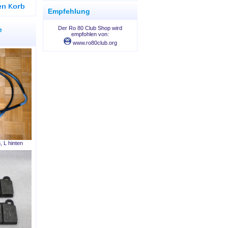
Empfehlung
Der Ro 80 Club Shop wird
e
empfohlen von:
www.ro80club.org
 L hinten