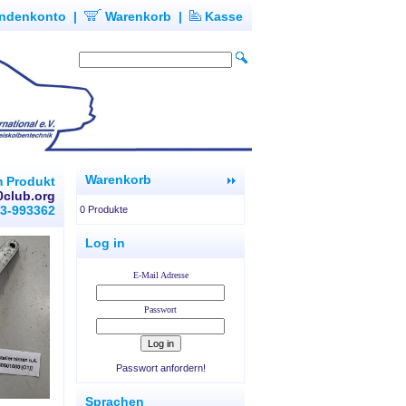
ndenkonto
|
Warenkorb
|
Kasse
Warenkorb
m Produkt
0club.org
93-993362
0 Produkte
Log in
E-Mail Adresse
Passwort
Passwort anfordern!
Sprachen