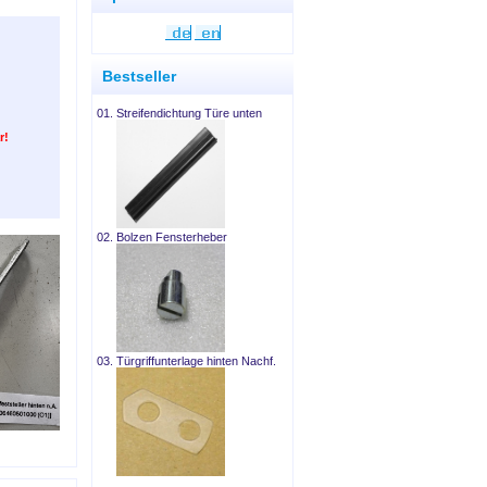
Bestseller
01.
Streifendichtung Türe unten
r!
02.
Bolzen Fensterheber
03.
Türgriffunterlage hinten Nachf.