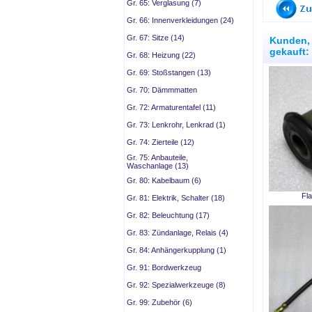
Gr. 65: Verglasung (7)
Gr. 66: Innenverkleidungen (24)
Gr. 67: Sitze (14)
Kunden, 
gekauft:
Gr. 68: Heizung (22)
Gr. 69: Stoßstangen (13)
Gr. 70: Dämmmatten
Gr. 72: Armaturentafel (11)
Gr. 73: Lenkrohr, Lenkrad (1)
Gr. 74: Zierteile (12)
Gr. 75: Anbauteile,
Waschanlage (13)
Gr. 80: Kabelbaum (6)
Fla
Gr. 81: Elektrik, Schalter (18)
Gr. 82: Beleuchtung (17)
Gr. 83: Zündanlage, Relais (4)
Gr. 84: Anhängerkupplung (1)
Gr. 91: Bordwerkzeug
Gr. 92: Spezialwerkzeuge (8)
Gr. 99: Zubehör (6)