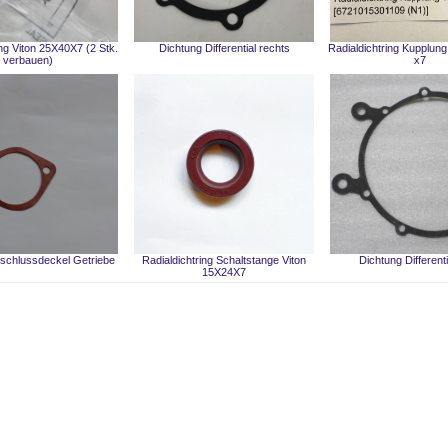
ing Viton 25X40X7 (2 Stk.
Dichtung Differential rechts
Radialdichtring Kupplung
verbauen)
x7
schlussdeckel Getriebe
Radialdichtring Schaltstange Viton
Dichtung Differenti
15X24X7