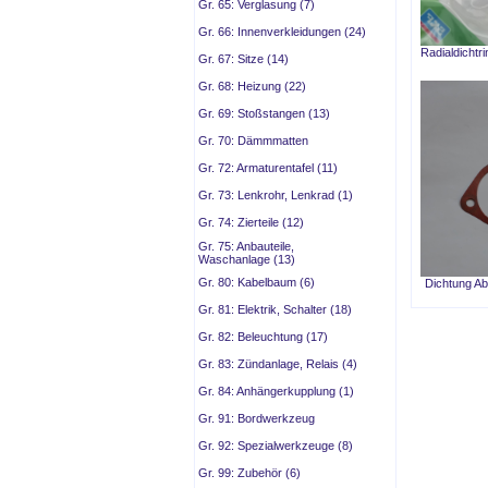
Gr. 65: Verglasung (7)
Gr. 66: Innenverkleidungen (24)
Radialdichtr
Gr. 67: Sitze (14)
Gr. 68: Heizung (22)
Gr. 69: Stoßstangen (13)
Gr. 70: Dämmmatten
Gr. 72: Armaturentafel (11)
Gr. 73: Lenkrohr, Lenkrad (1)
Gr. 74: Zierteile (12)
Gr. 75: Anbauteile,
Waschanlage (13)
Gr. 80: Kabelbaum (6)
Dichtung Ab
Gr. 81: Elektrik, Schalter (18)
Gr. 82: Beleuchtung (17)
Gr. 83: Zündanlage, Relais (4)
Gr. 84: Anhängerkupplung (1)
Gr. 91: Bordwerkzeug
Gr. 92: Spezialwerkzeuge (8)
Gr. 99: Zubehör (6)