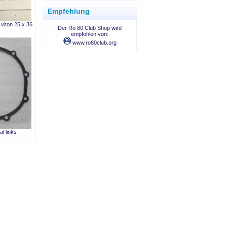
Empfehlung
 viton 25 x 36
Der Ro 80 Club Shop wird
empfohlen von:
www.ro80club.org
al links