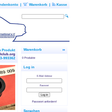
ndenkonto
|
Warenkorb
|
Kasse
Warenkorb
m Produkt
0club.org
93-993362
0 Produkte
Log in
E-Mail Adresse
Passwort
Passwort anfordern!
Sprachen