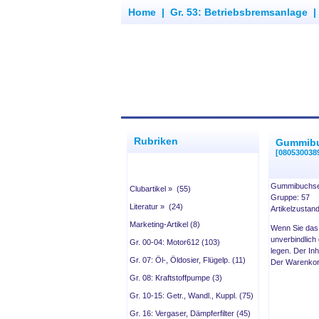
Home
|
Gr. 53: Betriebsbremsanlage
Rubriken
Gummib
[080530038
Gummibuchs
Clubartikel » (55)
Gruppe: 57
Literatur » (24)
Artikelzustan
Marketing-Artikel (8)
Wenn Sie das
unverbindlich
Gr. 00-04: Motor612 (103)
legen. Der In
Gr. 07: Öl-, Öldosier, Flügelp. (11)
Der Warenkorb
Gr. 08: Kraftstoffpumpe (3)
Gr. 10-15: Getr., Wandl., Kuppl. (75)
Gr. 16: Vergaser, Dämpferfilter (45)