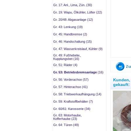
Gr. 17: Anl., Lima, Zün. (30)
Gr. 19: Wapu, Ölkühler, Lüfter (22)
Gr. 20/48: Abgasanlage (12)
Gr. 43: Lenkung (19)
Gr. 45: Handbremse (2)
Gr. 46: Handschaltung (15)
Gr. 47: Wasserkreislauf, Kühler (9)
Gr. 49: Fußhebelw.,
Kupplungsbet (16)
Gr. 51: Räder (4)
Gr. 53: Betriebsbremsanlage
(16)
Kunden, 
Gr. 56: Vorderachse (57)
gekauft:
Gr. 57: Hinterachse (41)
Gr. 58: Triebwerkaufhängung (14)
Gr. 59: Kraftstoffbehälter (7)
Gr. 60/61: Karosserie (34)
Gr. 63: Motorhaube,
Kofferhaube (23)
Gr. 64: Türen (49)