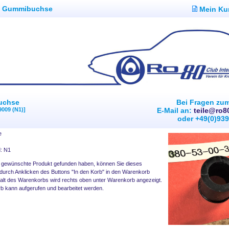
|
Gummibuchse
Mein Ku
uchse
Bei Fragen zu
9009 (N1)]
E-Mail an:
teile@ro8
oder +49(0)93
e
d: N1
 gewünschte Produkt gefunden haben, können Sie dieses
 durch Anklicken des Buttons "In den Korb" in den Warenkorb
halt des Warenkorbs wird rechts oben unter Warenkorb angezeigt.
 kann aufgerufen und bearbeitet werden.