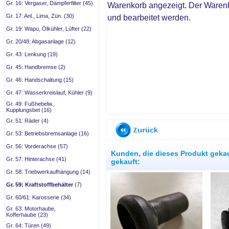
Gr. 16: Vergaser, Dämpferfilter (45)
Warenkorb angezeigt. Der Waren
Gr. 17: Anl., Lima, Zün. (30)
und bearbeitet werden.
Gr. 19: Wapu, Ölkühler, Lüfter (22)
Gr. 20/48: Abgasanlage (12)
Gr. 43: Lenkung (19)
Gr. 45: Handbremse (2)
Gr. 46: Handschaltung (15)
Gr. 47: Wasserkreislauf, Kühler (9)
Gr. 49: Fußhebelw.,
Kupplungsbet (16)
Gr. 51: Räder (4)
Gr. 53: Betriebsbremsanlage (16)
Gr. 56: Vorderachse (57)
Kunden, die dieses Produkt geka
Gr. 57: Hinterachse (41)
gekauft:
Gr. 58: Triebwerkaufhängung (14)
Gr. 59: Kraftstoffbehälter
(7)
Gr. 60/61: Karosserie (34)
Gr. 63: Motorhaube,
Kofferhaube (23)
Gr. 64: Türen (49)