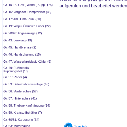
Gr. 10-15: Getr., Wandl., Kuppl. (75)
aufgerufen und bearbeitet werden
Gr. 16: Vergaser, Dämpferfilter (45)
Gr. 17: Anl., Lima, Zün. (30)
Gr. 19: Wapu, Ölkühler, Lüfter (22)
Gr. 20/48: Abgasanlage (12)
Gr. 43: Lenkung (19)
Gr. 45: Handbremse (2)
Gr. 46: Handschaltung (15)
Gr. 47: Wasserkreislauf, Kühler (9)
Gr. 49: Fußhebelw.,
Kupplungsbet (16)
Gr. 51: Räder (4)
Gr. 53: Betriebsbremsanlage (16)
Gr. 56: Vorderachse (57)
Gr. 57: Hinterachse (41)
Gr. 58: Triebwerkaufhängung (14)
Gr. 59: Kraftstoffbehälter (7)
Gr. 60/61: Karosserie (34)
Gr. 63: Motorhaube,