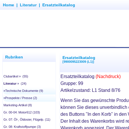
Home
|
Literatur
|
Ersatzteilkatalog
Rubriken
Ersatzteilkatalog
[9900095223009 (L1)]
Ersatzteilkatalog
(Nachdruck)
Clubartikel » (55)
Gruppe: 99
Literatur
» (24)
Artikelzustand: L1 Stand 8/76
»Technische Dokumente (9)
»Prospekte / Presse (2)
Wenn Sie das gewünschte Produ
Marketing-Artikel (8)
können Sie dieses unverbindlich 
Gr. 00-04: Motor612 (103)
des Buttons "In den Korb" in den
Gr. 07: Öl-, Öldosier, Flügelp. (11)
Der Inhalt des Warenkorbs wird r
Gr. 08: Kraftstoffpumpe (3)
Warenkorb angezeigt. Der Waren