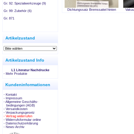
Gr. 92: Spezialwerkzeuge (9)
Dichtungssatz Bremssattel hinten
Vakuu
Gr. 99: Zubehör (6)
Gr. 871
.
Artikelzustand
Artikelzustand Info
L1 Literatur Nachdrucke
-
Mehr Produkte
Kundeninformationen
- Kontakt
- Impressum
- Allgemeine Geschäfts-
bedingungen (AGB)
- Versandkosten
- Verpackungsgesetz
- Vertrag widerrufen
- Widerrufsformular online
- Datenschutzerklärung
- News-Archiv