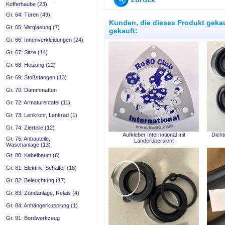
Kofferhaube (23)
Gr. 64: Türen (49)
Kunden, die dieses Produkt geka
Gr. 65: Verglasung (7)
gekauft:
Gr. 66: Innenverkleidungen (24)
Gr. 67: Sitze (14)
Gr. 68: Heizung (22)
Gr. 69: Stoßstangen (13)
Gr. 70: Dämmmatten
Gr. 72: Armaturentafel (11)
Gr. 73: Lenkrohr, Lenkrad (1)
Gr. 74: Zierteile (12)
Aufkleber International mit
Dicht
Gr. 75: Anbauteile,
Länderübersicht
Waschanlage (13)
Gr. 80: Kabelbaum (6)
Gr. 81: Elektrik, Schalter (18)
Gr. 82: Beleuchtung (17)
Gr. 83: Zündanlage, Relais (4)
Gr. 84: Anhängerkupplung (1)
Gr. 91: Bordwerkzeug