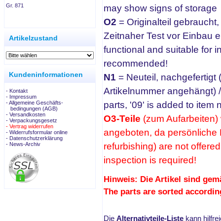
Gr. 871
may show signs of storage
.
O2
= Originalteil gebraucht,
Zeitnaher Test vor Einbau em
Artikelzustand
functional and suitable for in
recommended!
Kundeninformationen
N1
= Neuteil, nachgefertigt 
Artikelnummer angehängt) /
- Kontakt
- Impressum
- Allgemeine Geschäfts-
parts, '09' is added to item
bedingungen (AGB)
- Versandkosten
O3-Teile
(zum Aufarbeiten)
- Verpackungsgesetz
- Vertrag widerrufen
angeboten, da persönliche B
- Widerrufsformular online
- Datenschutzerklärung
- News-Archiv
refurbishing) are not offere
inspection is required!
Hinweis: Die Artikel sind gemä
The parts are sorted according
Die
Alternativteile-Liste
kann hilfre