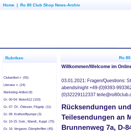
Home
|
Ro 80 Club Shop News-Archiv
Ro 80
Rubriken
Willkommen/Welcome im Onlin
Clubartikel » (55)
03.01.2021: Fragen/Questions: St
Literatur » (24)
abends/night +49-(0)9393-993362
Marketing-Artikel (8)
(0)32229112337 teile@ro80club.
Gr. 00-04: Motor612 (103)
Rücksendungen un
Gr. 07: Öl-, Öldosier, Flügelp. (11)
Gr. 08: Kraftstoffpumpe (3)
Teilesendungen an M
Gr. 10-15: Getr., Wandl., Kuppl. (75)
Brunnenweg 7a, D-8
Gr. 16: Vergaser, Dämpferfilter (45)