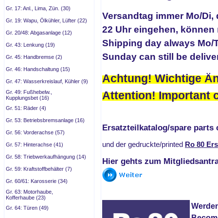
Gr. 17: Anl., Lima, Zün. (30)
Versandtag immer Mo/Di, d
Gr. 19: Wapu, Ölkühler, Lüfter (22)
22 Uhr eingehen, können
Gr. 20/48: Abgasanlage (12)
Shipping day always Mo/Th
Gr. 43: Lenkung (19)
Sunday can still be delive
Gr. 45: Handbremse (2)
Gr. 46: Handschaltung (15)
Achtung! Wichtige Än
Gr. 47: Wasserkreislauf, Kühler (9)
Gr. 49: Fußhebelw.,
Attention! Important 
Kupplungsbet (16)
Gr. 51: Räder (4)
Gr. 53: Betriebsbremsanlage (16)
Ersatzteilkatalog/spare parts
Gr. 56: Vorderachse (57)
und der gedruckte/printed
Ro 80 Ers
Gr. 57: Hinterachse (41)
Gr. 58: Triebwerkaufhängung (14)
Hier gehts zum
Mitgliedsantr
Gr. 59: Kraftstoffbehälter (7)
Gr. 60/61: Karosserie (34)
Gr. 63: Motorhaube,
Kofferhaube (23)
Werden 
Gr. 64: Türen (49)
Become