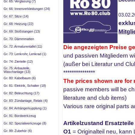
Gr. 65: Verglasung (7)
Gr. 66: Innenverkleidungen (24)
03.02.
Gr. 67: Sitze (14)
exklu
Gr. 68: Heizung (22)
Mitgli
Gr. 69: Stoßstangen (13)
Gr. 70: Dämmmatten
Die angezeigten Preise gel
Gr. 72: Armaturentafel (11)
Gr. 73: Lenkrohr, Lenkrad (1)
und passiven Mitgliedern w
Gr. 74: Zierteile (12)
(außer bei Literatur und Club
Gr. 75: Anbauteile,
***************
Waschanlage (13)
Gr. 80: Kabelbaum (6)
The prices shown are for
Gr. 81: Elektrik, Schalter (18)
passive members will be ch
Gr. 82: Beleuchtung (17)
literature and club items)
Gr. 83: Zündanlage, Relais (4)
Various rare original parts 
Gr. 84: Anhängerkupplung (1)
Gr. 91: Bordwerkzeug
Artikelzustand Ersatzteile
Gr. 92: Spezialwerkzeuge (8)
O1
= Originalteil neu, kann
Gr. 99: Zubehör (6)